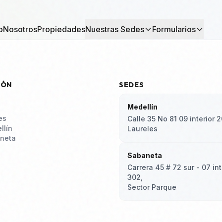
o
Nosotros
Propiedades
Nuestras Sedes
Formularios
IÓN
SEDES
Medellín
es
Calle 35 No 81 09 interior 2
llín
Laureles
neta
Sabaneta
Carrera 45 # 72 sur - 07 int
302,
Sector Parque