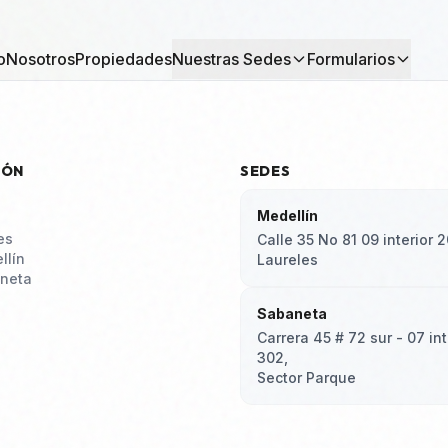
o
Nosotros
Propiedades
Nuestras Sedes
Formularios
IÓN
SEDES
Medellín
es
Calle 35 No 81 09 interior 2
llín
Laureles
neta
Sabaneta
Carrera 45 # 72 sur - 07 int
302,
Sector Parque