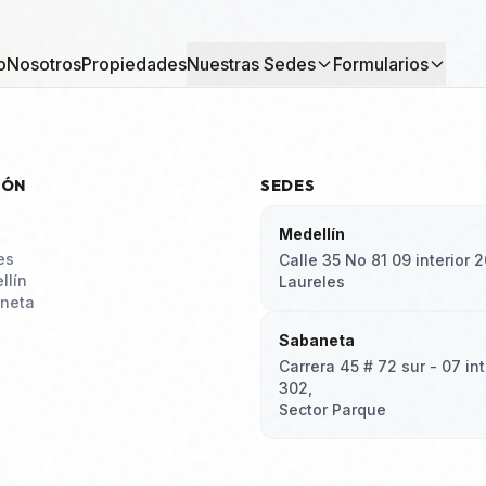
o
Nosotros
Propiedades
Nuestras Sedes
Formularios
IÓN
SEDES
Medellín
es
Calle 35 No 81 09 interior 2
llín
Laureles
neta
Sabaneta
Carrera 45 # 72 sur - 07 int
302,
Sector Parque